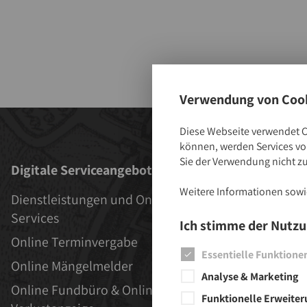
Verwendung von Cook
Diese Webseite verwendet C
können, werden Services von
Sie der Verwendung nicht z
Digitale Serviceangebote
Aktuelles
Weitere Informationen sowie
Dienstleistungen und Online-
Aktuelles
Services
Veranstalt
Ich stimme der Nutzu
Online Terminvergabe
Stadt als A
Essentielle Funktione
Online Mängelmelder
Analyse & Marketing
Online Fundbüro & Online
Funktionelle Erweite