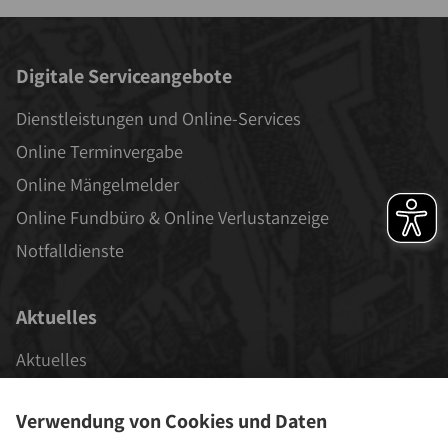
Digitale Serviceangebote
Dienstleistungen und Online-Services
Online Terminvergabe
Online Mängelmelder
Online Fundbüro & Online Verlustanzeige
Notfalldienste
Aktuelles
Aktuelles
Veranstaltungen
Verwendung von Cookies und Daten
Stadt als Arbeitgeber