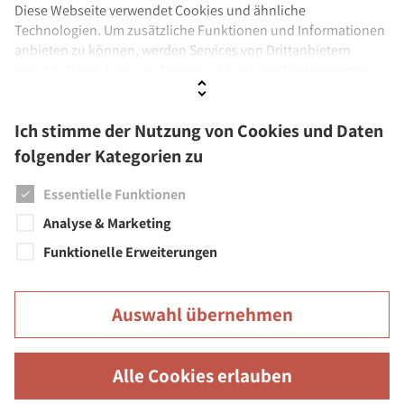
Diese Webseite verwendet Cookies und ähnliche
Technologien. Um zusätzliche Funktionen und Informationen
Einrichtungen
anbieten zu können, werden Services von Drittanbietern
genutzt. Dabei kann ein Datenaustausch mit Drittanbietern
Städtische Musikschule
stattfinden. Wenn Sie der Verwendung nicht zustimmen,
Stadtbücherei
werden ausschließlich Cookies und Daten genutzt, die
Ich stimme der Nutzung von Cookies und Daten
technisch notwendig sind.
Städtisches Museum
folgender Kategorien zu
Städtische Galerien
Weitere Informationen sowie Details zu den Kategorien finden
Sie unter
Datenschutz
und
Impressum.
Essentielle Funktionen
Feuerwehr
Analyse & Marketing
Funktionelle Erweiterungen
Auswahl übernehmen
Große Kreisstadt Überlingen | Rathaus | Münsterstr. 15-17 |
88662 Überlingen
Alle Cookies erlauben
Barrierefreiheit
Leichte Sprache