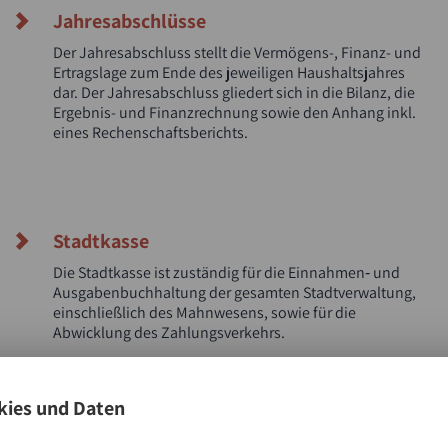
Jahresabschlüsse
Der Jahresabschluss stellt die Vermögens-, Finanz- und
Ertragslage zum Ende des jeweiligen Haushaltsjahres
dar. Der Jahresabschluss gliedert sich in die Bilanz, die
Ergebnis- und Finanzrechnung sowie den Anhang inkl.
eines Rechenschaftsberichts.
Stadtkasse
Die Stadtkasse ist zuständig für die Einnahmen‐ und
Ausgabenbuchhaltung der gesamten Stadtverwaltung,
einschließlich des Mahnwesens, sowie für die
Abwicklung des Zahlungsverkehrs.
ies und Daten