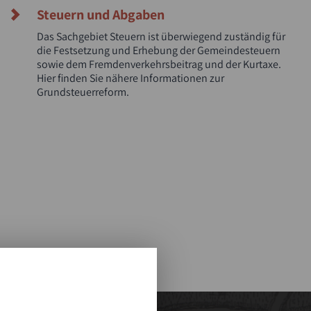
Steuern und Abgaben
Das Sachgebiet Steuern ist überwiegend zuständig für
die Festsetzung und Erhebung der Gemeindesteuern
sowie dem Fremdenverkehrsbeitrag und der Kurtaxe.
Hier finden Sie nähere Informationen zur
Grundsteuerreform.