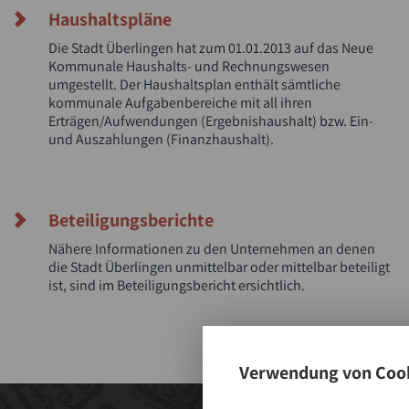
Haushaltspläne
Die Stadt Überlingen hat zum 01.01.2013 auf das Neue
Kommunale Haushalts- und Rechnungswesen
umgestellt. Der Haushaltsplan enthält sämtliche
kommunale Aufgabenbereiche mit all ihren
Erträgen/Aufwendungen (Ergebnishaushalt) bzw. Ein-
und Auszahlungen (Finanzhaushalt).
Beteiligungsberichte
Nähere Informationen zu den Unternehmen an denen
die Stadt Überlingen unmittelbar oder mittelbar beteiligt
ist, sind im Beteiligungsbericht ersichtlich.
Verwendung von Cook