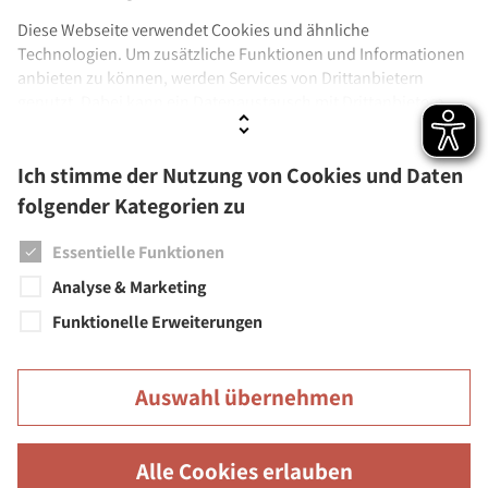
Diese Webseite verwendet Cookies und ähnliche
Technologien. Um zusätzliche Funktionen und Informationen
Einrichtungen
anbieten zu können, werden Services von Drittanbietern
genutzt. Dabei kann ein Datenaustausch mit Drittanbietern
Städtische Musikschule
stattfinden. Wenn Sie der Verwendung nicht zustimmen,
Stadtbücherei
werden ausschließlich Cookies und Daten genutzt, die
Ich stimme der Nutzung von Cookies und Daten
technisch notwendig sind.
Städtisches Museum
folgender Kategorien zu
Städtische Galerien
Weitere Informationen sowie Details zu den Kategorien finden
Sie unter
Datenschutz
und
Impressum.
Essentielle Funktionen
Feuerwehr
Analyse & Marketing
Funktionelle Erweiterungen
Auswahl übernehmen
Große Kreisstadt Überlingen | Rathaus | Münsterstr. 15-17 |
88662 Überlingen
Alle Cookies erlauben
Barrierefreiheit
Leichte Sprache