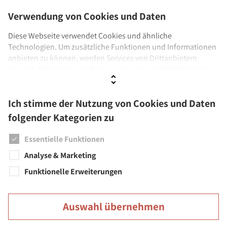
Veranstaltungen
Verwendung von Cookies und Daten
Stadt als Arbeitgeber
Diese Webseite verwendet Cookies und ähnliche
Technologien. Um zusätzliche Funktionen und Informationen
Einrichtungen
anbieten zu können, werden Services von Drittanbietern
genutzt. Dabei kann ein Datenaustausch mit Drittanbietern
Städtische Musikschule
stattfinden. Wenn Sie der Verwendung nicht zustimmen,
Stadtbücherei
werden ausschließlich Cookies und Daten genutzt, die
Ich stimme der Nutzung von Cookies und Daten
technisch notwendig sind.
Städtisches Museum
folgender Kategorien zu
Städtische Galerien
Weitere Informationen sowie Details zu den Kategorien finden
Sie unter
Datenschutz
und
Impressum.
Essentielle Funktionen
Feuerwehr
Analyse & Marketing
Funktionelle Erweiterungen
Auswahl übernehmen
Große Kreisstadt Überlingen | Rathaus | Münsterstr. 15-17 |
88662 Überlingen