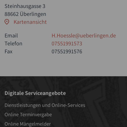
Steinhausgasse 3
88662 Überlingen
Kartenansicht
Email
H.Hoessle@ueberlingen.de
Telefon
07551991573
Fax
07551991576
Digitale Serviceangebote
Dienstleistungen und Online-Services
Online Terminvergabe
Online Mängelmelder