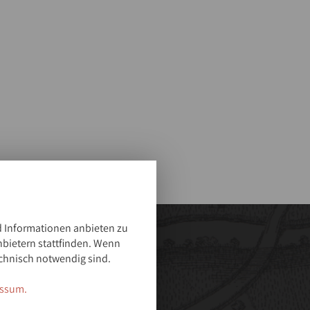
 Informationen anbieten zu
nbietern stattfinden. Wenn
chnisch notwendig sind.
ssum.