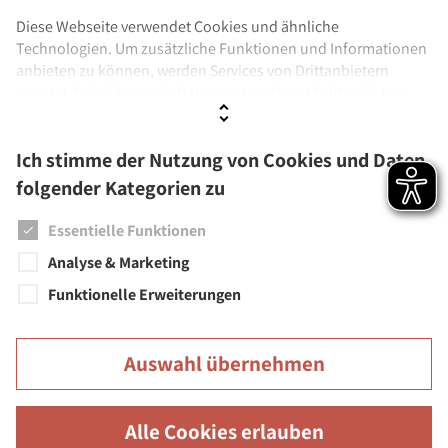
Diese Webseite verwendet Cookies und ähnliche
Technologien. Um zusätzliche Funktionen und Informationen
Einrichtungen
anbieten zu können, werden Services von Drittanbietern
genutzt. Dabei kann ein Datenaustausch mit Drittanbietern
Städtische Musikschule
stattfinden. Wenn Sie der Verwendung nicht zustimmen,
Stadtbücherei
werden ausschließlich Cookies und Daten genutzt, die
Ich stimme der Nutzung von Cookies und Daten
technisch notwendig sind.
Städtisches Museum
folgender Kategorien zu
Städtische Galerien
Weitere Informationen sowie Details zu den Kategorien finden
Sie unter
Datenschutz
und
Impressum.
Essentielle Funktionen
Feuerwehr
Analyse & Marketing
Funktionelle Erweiterungen
Auswahl übernehmen
Große Kreisstadt Überlingen | Rathaus | Münsterstr. 15-17 |
88662 Überlingen
Alle Cookies erlauben
Barrierefreiheit
Leichte Sprache