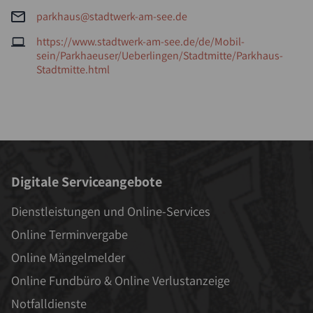
parkhaus@stadtwerk-am-see.de
https://www.stadtwerk-am-see.de/de/Mobil-
sein/Parkhaeuser/Ueberlingen/Stadtmitte/Parkhaus-
Stadtmitte.html
Digitale Serviceangebote
Dienstleistungen und Online-Services
Online Terminvergabe
Online Mängelmelder
Online Fundbüro & Online Verlustanzeige
Notfalldienste