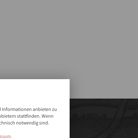
 Informationen anbieten zu
nbietern stattfinden. Wenn
chnisch notwendig sind.
ssum.