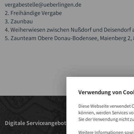
vergabestelle@ueberlingen.de
2. Freihändige Vergabe
3. Zaunbau
4. Weiherwiesen zwischen Nußdorf und Deisendorf
5. Zaunteam Obere Donau-Bodensee, Maienberg 2,
Verwendung von Cook
Diese Webseite verwendet C
können, werden Services von
Sie der Verwendung nicht z
Digitale Serviceangebote
Aktuelles
Weitere Informationen sowie