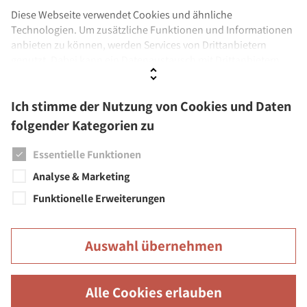
Diese Webseite verwendet Cookies und ähnliche
Technologien. Um zusätzliche Funktionen und Informationen
Einrichtungen
anbieten zu können, werden Services von Drittanbietern
genutzt. Dabei kann ein Datenaustausch mit Drittanbietern
Städtische Musikschule
stattfinden. Wenn Sie der Verwendung nicht zustimmen,
Stadtbücherei
werden ausschließlich Cookies und Daten genutzt, die
Ich stimme der Nutzung von Cookies und Daten
technisch notwendig sind.
Städtisches Museum
folgender Kategorien zu
Städtische Galerien
Weitere Informationen sowie Details zu den Kategorien finden
Sie unter
Datenschutz
und
Impressum.
Essentielle Funktionen
Feuerwehr
Analyse & Marketing
Funktionelle Erweiterungen
Auswahl übernehmen
Große Kreisstadt Überlingen | Rathaus | Münsterstr. 15-17 |
88662 Überlingen
Alle Cookies erlauben
Barrierefreiheit
Leichte Sprache