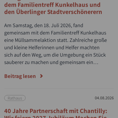
dem Familientreff Kunkelhaus und
den Überlinger Stadtverschönerern
Am Samstag, den 18. Juli 2026, fand
gemeinsam mit dem Familientreff Kunkelhaus
eine Müllsammelaktion statt. Zahlreiche große
und kleine Helferinnen und Helfer machten
sich auf den Weg, um die Umgebung ein Stück
sauberer zu machen und gemeinsam ein
Zeichen für Umwelt- und Naturschutz zu
Beitrag lesen
setzen.
Rathaus
04.08.2026
40 Jahre Partnerschaft mit Chantilly:
Wir feiern 2027 Jubiläum Machen Sie