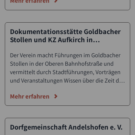
Mehr erfahren
Toleranz
Dokumentationsstätte Goldbacher
Stollen und KZ Aufkirch in
Überlingen e. V.
Der Verein macht Führungen im Goldbacher
Stollen in der Oberen Bahnhofstraße und
vermittelt durch Stadtführungen, Vorträgen
und Veranstaltungen Wissen über die Zeit des
Nationalsozialismus in Überlingen und
Mehr erfahren
Umgebung.
Dorfgemeinschaft Andelshofen e. V.