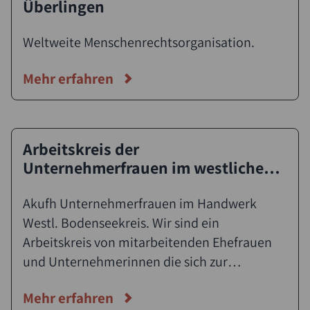
Überlingen
Weltweite Menschenrechtsorganisation.
Mehr erfahren
Arbeitskreis der
Unternehmerfrauen im westlichen
Kreisgebiet
Akufh Unternehmerfrauen im Handwerk
Westl. Bodenseekreis. Wir sind ein
Arbeitskreis von mitarbeitenden Ehefrauen
und Unternehmerinnen die sich zur
fachlichen wie auch persönlichen
Mehr erfahren
Weiterbildung einmal im Monat treffen. Das