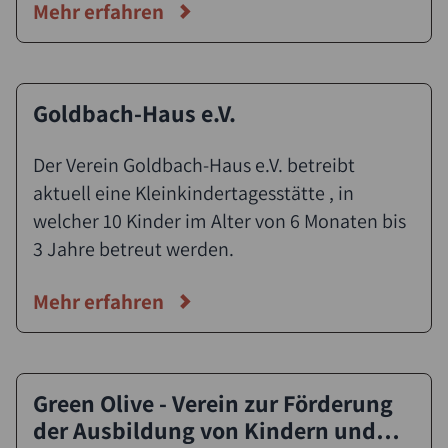
Mehr erfahren
Unsere Haupttätigkeitsfelder sind: - Beratung
von Familien - Sozialpädagogische
Familienhilfe und Erziehungsbeistandschaft -
Familienrat
Goldbach-Haus e.V.
Der Verein Goldbach-Haus e.V. betreibt
aktuell eine Kleinkindertagesstätte , in
welcher 10 Kinder im Alter von 6 Monaten bis
3 Jahre betreut werden.
Mehr erfahren
Green Olive - Verein zur Förderung
der Ausbildung von Kindern und