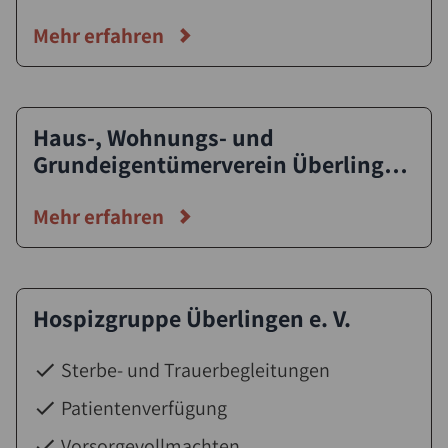
Jugendlichen in der Dritten Welt e.
V.
Mehr erfahren
Haus-, Wohnungs- und
Grundeigentümerverein Überlingen
e. V.
Mehr erfahren
Hospizgruppe Überlingen e. V.
Sterbe- und Trauerbegleitungen
Patientenverfügung
Vorsorgevollmachten