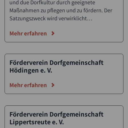
und due Dorfkultur durch geeignete
Wir bedanken uns daher im Namen der
Maßnahmen zu pflegen und zu fördern. Der
Schüler, Lehrer und Eltern herzlich bei all
Satzungszweck wird verwirklicht
unseren Mitgliedern, Spendern und
insbesondere durch Bau, Unterhalt und
Förderern!
Mehr erfahren
Betrieb dörflicher Einrichtungen
(Dorfgemeinschaftshaus, Grillhütte)
Durchführung kultureller Veranstaltungen
(Dorffest), sowie die Jugendförderung.
Förderverein Dorfgemeinschaft
Hödingen e. V.
Mehr erfahren
Förderverein Dorfgemeinschaft
Lippertsreute e. V.