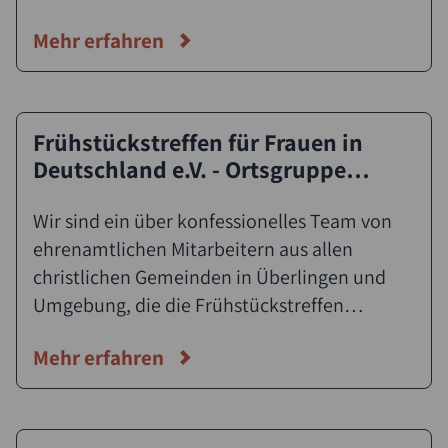
Abrüstung. Durch Aktionen, Veranstaltungen,
Mehr erfahren
Ausstellungen und Friedensbildende
Maßnahmen fördern wir friedenslogisches
Denken und Handeln im Sinne des Konzeptes
"Sicherheit neu denken ": Grundlage sind die
Frühstückstreffen für Frauen in
17 Nachhaltigkeitsziele der UN.
Deutschland e.V. - Ortsgruppe
Überlingen
Wir sind ein über konfessionelles Team von
ehrenamtlichen Mitarbeitern aus allen
christlichen Gemeinden in Überlingen und
Umgebung, die die Frühstückstreffen
vorbereiten. Anhand von lebensnahen
Mehr erfahren
Themen möchten wir in wertschätzender
Atmosphäre mit den Besucherinnen über den
christlichen Glauben ins Gespräch kommen.