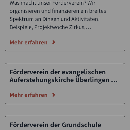
Was macht unser Förderverein? Wir
organisieren und finanzieren ein breites
Spektrum an Dingen und Aktivitäten!
Beispiele, Projektwoche Zirkus,
Fahrtkostenzuschüsse, z. B. für Busse bei
Mehr erfahren
Schulaausflügen, Spielmaterial,
Neuanschaffungen für die Klassen,
Bewirtungen bei verschiedenen Anlässen.
Förderverein der evangelischen
Auferstehungskirche Überlingen e.
V.
Mehr erfahren
Förderverein der Grundschule