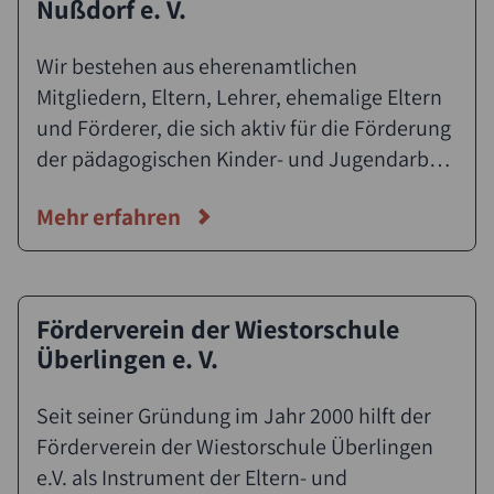
Nußdorf e. V.
Wir bestehen aus eherenamtlichen
Mitgliedern, Eltern, Lehrer, ehemalige Eltern
und Förderer, die sich aktiv für die Förderung
der pädagogischen Kinder- und Jugendarbeit
an der Grundschule Nußdorf einsetzen. Wir
Mehr erfahren
betreiben als Träger den Schulhort der
Grundschule mit derzeit 5 Mitarbeiterinnen
und einer FSJ-Kraft.
Förderverein der Wiestorschule
Suche
Überlingen e. V.
Seit seiner Gründung im Jahr 2000 hilft der
Förderverein der Wiestorschule Überlingen
e.V. als Instrument der Eltern- und