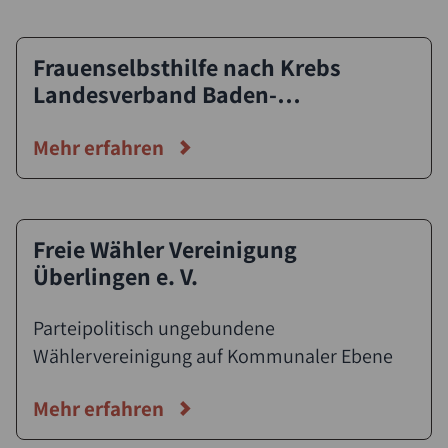
Frauenselbsthilfe nach Krebs
Landesverband Baden-
Württemberg e. V. – Gruppe
Meersburg
Mehr erfahren
Freie Wähler Vereinigung
Überlingen e. V.
Parteipolitisch ungebundene
Wählervereinigung auf Kommunaler Ebene
Mehr erfahren