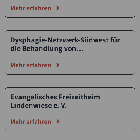
Mehr erfahren
Dysphagie-Netzwerk-Südwest für
die Behandlung von
Schluckstörungen bei Kindern und
Erwachsenen e. V.
Mehr erfahren
Evangelisches Freizeitheim
Lindenwiese e. V.
Mehr erfahren