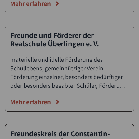
Mehr erfahren
Freunden der Schule organisierte
gemeinnützige Verein fördert insbesondere
die Weiterentwicklung der Schule und
unterstützt Vorhaben von SchülerInnen,
Freunde und Förderer der
LehrerInnen und Eltern gleichermaßen. Das
Realschule Überlingen e. V.
weitverzweigte Netzwerk von Ehemaligen
fördert Projekte innerhalb der
materielle und idelle Förderung des
Schulgemeinschaft und unterstützt in der
Schullebens, gemeinnütziger Verein.
Öffentlichkeitsarbeit nach außen.
Förderung einzelner, besonders bedürftiger
oder besonders begabter Schüler, Förderung
präventiver Kurse und Schulungen für die
Mehr erfahren
Schüler der Realschule
Freundeskreis der Constantin-