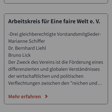
gesellige Miteinander und Kameradschaft
wird auch gepflegt.
Arbeitskreis für Eine faire Welt e. V.
-Drei gleichberechtigte Vorstandsmitglieder-
Marianne Schiffer
Dr. Bernhard Liehl
Bruno Lick
Der Zweck des Vereins ist die Förderung eines
differenzierten und globalen Verständnisses
der wirtschaftlichen und politischen
Verflechtungen zwischen den "reichen und
"armen" Ländern unserer Welt. Der Verein
Mehr erfahren
bejaht die Toleranz auf allen Gebieten der
Kultur und der Völkerverständigung sowie die
Achtung der Menschenrechte in allen Teilen