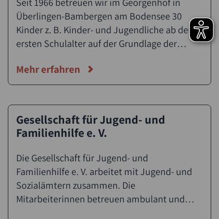
e. V.
Seit 1966 betreuen wir im Georgenhof in
Überlingen-Bambergen am Bodensee 30
Kinder z. B. Kinder- und Jugendliche ab dem
ersten Schulalter auf der Grundlage der
Waldorfpädagogik und der Heilpädagogig
Mehr erfahren
Rudolf Steiners. Wir möchten zuständig sein
für Kinder und Jugendliche in schwierigen
Lebenssituationen, denen wir einen
Entwicklungs- und lebensfördernden Raum
Gesellschaft für Jugend- und
anbieten wollen. Gemeinsam mit den
Familienhilfe e. V.
Kindern und Jugendlichen gehen wir einen
Weg und unterstützen sie darin, Schritt für
Die Gesellschaft für Jugend- und
Schritt ihre Beeinträchtigungen zu
Familienhilfe e. V. arbeitet mit Jugend- und
überwinden, Rückstände aufzuholen,
Sozialämtern zusammen. Die
Beziehungen zu knüpfen, den Alltag zu
Mitarbeiterinnen betreuen ambulant und
meistern.
stationär Kinder, Jugendliche und Familien.