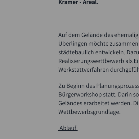
Kramer - Areal.
Auf dem Gelände des ehemaligen
Überlingen möchte zusammen 
städtebaulich entwickeln. Dazu
Realisierungswettbewerb als E
Werkstattverfahren durchgefüh
Zu Beginn des Planungsprozes
Bürgerworkshop statt. Darin s
Suche
Geländes erarbeitet werden. D
Wettbewerbsgrundlage.
Ablauf