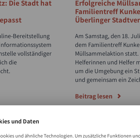
z: Die Stadt hat
Erfolgreiche Mülls
Familientreff Kunk
gepasst
Überlinger Stadtve
line-Bereitstellung
Am Samstag, den 18. Jul
sinformationssystem
dem Familientreff Kunke
stelle vollständiger
Müllsammelaktion statt. 
ich die
Helferinnen und Helfer 
cht.
um die Umgebung ein St
und gemeinsam ein Zeic
Naturschutz zu setzen.
Beitrag lesen
ies und Daten
ookies und ähnliche Technologien. Um zusätzliche Funktionen und