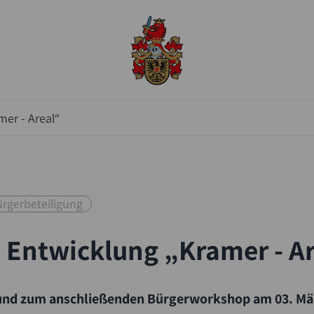
er - Areal“
rgerbeteiligung
 Entwicklung „Kramer - A
und zum anschließenden Bürgerworkshop am 03. Mär