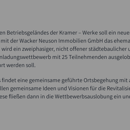
 Betriebsgeländes der Kramer – Werke soll ein neuer 
mit der Wacker Neuson Immobilien GmbH das ehema
 wird ein zweiphasiger, nicht offener städtebaulicher 
inladungswettbewerb mit 25 Teilnehmenden ausgelobt,
rt werden soll.
s findet eine gemeinsame geführte Ortsbegehung mi
ollen gemeinsame Ideen und Visionen für die Revitali
iese fließen dann in die Wettbewerbsauslobung ein un