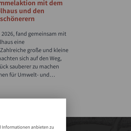
ammelaktion mit dem
elhaus und den
rschönerern
i 2026, fand gemeinsam mit
lhaus eine
Zahlreiche große und kleine
machten sich auf den Weg,
ück sauberer zu machen
hen für Umwelt- und
 Informationen anbieten zu