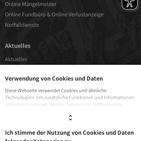
Online Mängelmelder
Online Fundbüro & Online Verlustanzeige
Notfalldienste
Aktuelles
Aktuelles
Veranstaltungen
Verwendung von Cookies und Daten
Stadt als Arbeitgeber
Diese Webseite verwendet Cookies und ähnliche
Technologien. Um zusätzliche Funktionen und Informationen
Einrichtungen
anbieten zu können, werden Services von Drittanbietern
genutzt. Dabei kann ein Datenaustausch mit Drittanbietern
Städtische Musikschule
stattfinden. Wenn Sie der Verwendung nicht zustimmen,
Stadtbücherei
werden ausschließlich Cookies und Daten genutzt, die
Ich stimme der Nutzung von Cookies und Daten
technisch notwendig sind.
Städtisches Museum